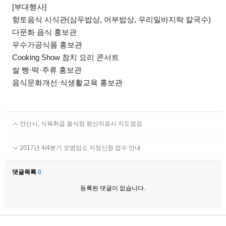
[부대행사]
향토음식 시식관(삼두밥상, 어부밥상, 우리밀바지락 칼국수)
다문화 음식 홍보관
우수가공식품 홍보관
Cooking Show 참치 요리 콘서트
쌀 빵·떡·주류 홍보관
음식문화개선·식생활교육 홍보관
안산시, 식육취급 음식점 원산지표시 지도점검
2017년 4/4분기 모범업소 지정신청 접수 안내
댓글목록
0
등록된 댓글이 없습니다.