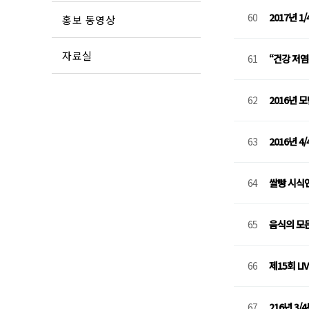
60
2017년 
홍보 동영상
자료실
61
“건강 저염
62
2016년 
63
2016년 
64
쌀빵 시식
65
음식의 모든
66
제15회 LI
67
216년 3