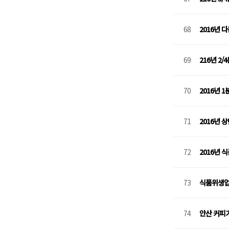
68
2016년
69
216년 2
70
2016년 
71
2016년
72
2016년
73
식품위생업
74
안산 커피