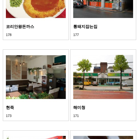
코리안왕돈까스
통돼지잡는집
178
177
현죽
해미청
173
171