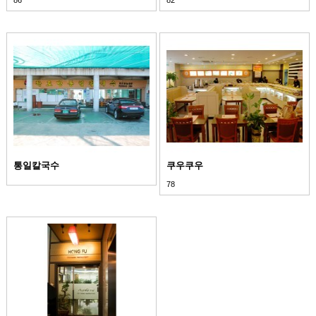
통일칼국수
쿠우쿠우
78