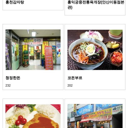
홍천감자탕
홍익궁중전통육개장(안산이동점본
관)
청정한돈
코돈부르
232
202