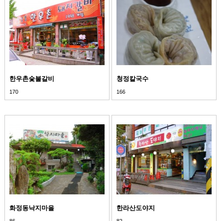
한우촌숯불갈비
청정칼국수
170
166
화정동낙지마을
한라산도야지
86
82