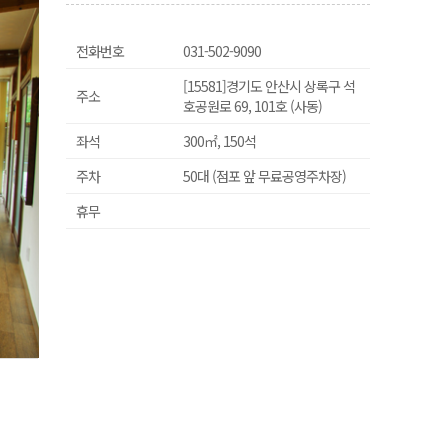
전화번호
031-502-9090
[15581]경기도 안산시 상록구 석
주소
호공원로 69, 101호 (사동)
좌석
300㎡, 150석
주차
50대 (점포 앞 무료공영주차장)
휴무