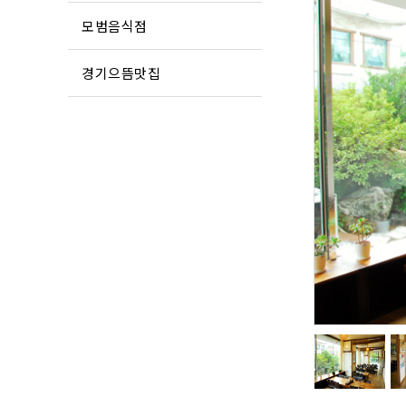
모범음식점
경기으뜸맛집