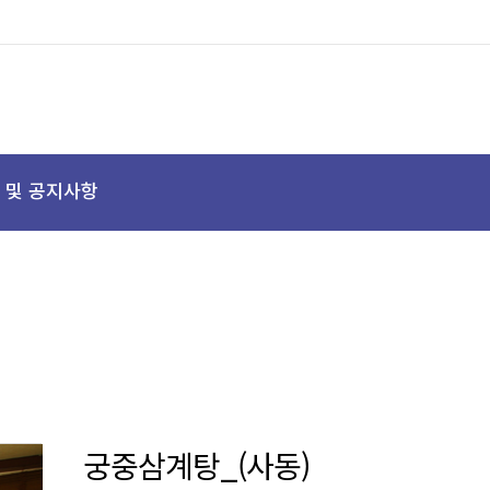
 및 공지사항
궁중삼계탕_(사동)